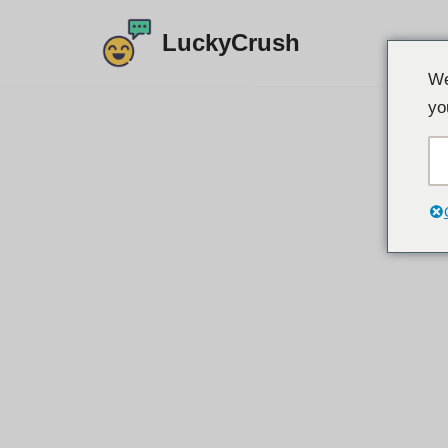
LuckyCrush
इसे
We
छोड़कर
yo
सामग्री
पर
बढ़ने
के
लिए