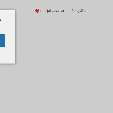
वीआईपी लाइव शो
चैट सूची
o