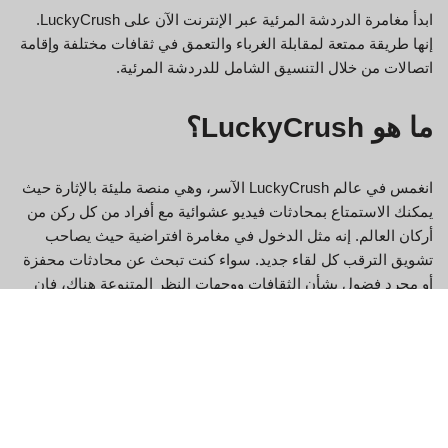
ابدأ مغامرة الدردشة المرئية عبر الإنترنت الآن على LuckyCrush.
إنها طريقة ممتعة لمقابلة الغرباء والتعمق في ثقافات مختلفة وإقامة
اتصالات من خلال التنسيق الشامل للدردشة المرئية.
ما هو LuckyCrush؟
انغمس في عالم LuckyCrush الآسر، وهي منصة مليئة بالإثارة حيث
يمكنك الاستمتاع بمحادثات فيديو عشوائية مع أفراد من كل ركن من
أركان العالم. إنه مثل الدخول في مغامرة افتراضية حيث يصاحب
تشويق الترقب كل لقاء جديد. سواء كنت تبحث عن محادثات محفزة
أو مجرد فضول بشأن الثقافات ووجهات النظر المتنوعة هناك، فإن
LuckyCrush يوفر بوابة لإمكانيات لا حصر لها. يمكنك الاستمتاع بكل
هذا من داخل منزلك المريح، مما يجعل من السهل تكوين علاقات
وتوسيع دائرتك الاجتماعية مع الأصدقاء الجدد.
لماذا يجب عليك اختيار