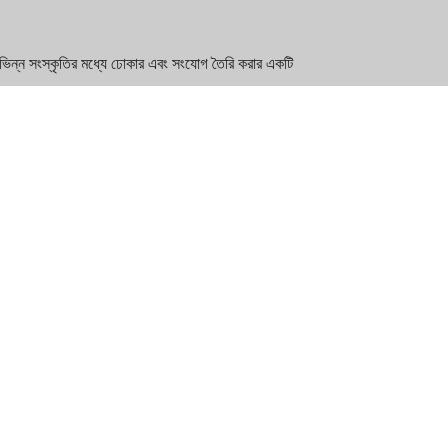
ভিন্ন সংস্কৃতির মধ্যে ঢোকার এবং সংযোগ তৈরি করার একটি
েলো ভিডিও চ্যাটে লিপ্ত হতে পারেন। এটি একটি ভার্চুয়াল
এবং দৃষ্টিভঙ্গি সম্পর্কে কেবল কৌতূহলীই হোন না কেন,
োগ তৈরি করা এবং নতুন বন্ধুদের সাথে আপনার সামাজিক বৃত্ত
্যাটফর্মের বিপরীতে, এই ইন্টারেক্টিভ বিন্যাসটি মিথস্ক্রিয়া করার