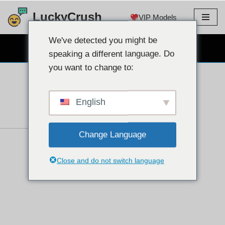
LuckyCrush
VIP Models
Skip
to
We've detected you might be
CHAT PAR WEBCAM GRATUIT
content
speaking a different language. Do
you want to change to:
English
Change Language
Close and do not switch language