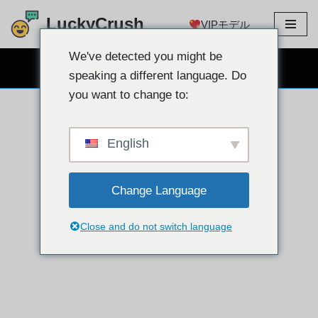
LuckyCrush
VIPモデル
コ
ン
We've detected you might be
無料のウェブカメラチャット
テ
speaking a different language. Do
ン
you want to change to:
ツ
へ
ス
English
キ
ッ
Change Language
プ
Close and do not switch language