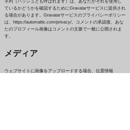
字列（ハッシュとも呼ばれます）は、あなたがそれを使用し
ているかどうかを確認するためにGravatarサービスに提供され
る場合があります。Gravatarサービスのプライバシーポリシー
は、https://automattic.com/privacy/。コメントの承認後、あな
たのプロフィール画像はコメントの文脈で一般に公開されま
す。
メディア
ウェブサイトに画像をアップロードする場合、位置情報
（EXIF GPS）が埋め込まれた画像のアップロードは避けてく
ださい。ウェブサイトの訪問者は、ウェブサイト上の画像か
ら位置情報をダウンロードして抽出することができます。
クッキー
当サイトにコメントを残すと、お名前、メールアドレス、ウ