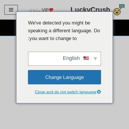
LuckyCrush
VIP ماڈلز
مواد
پر
We've detected you might be
مفت ویب کیم چیٹ
جائیں۔
speaking a different language. Do
you want to change to:
English
Change Language
Close and do not switch language