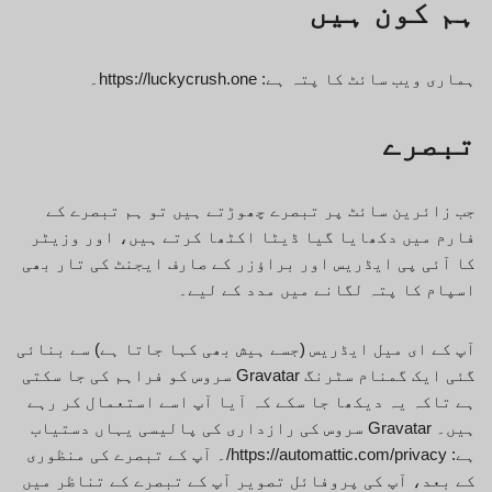
ہم کون ہیں
ہماری ویب سائٹ کا پتہ ہے: https://luckycrush.one۔
تبصرے
جب زائرین سائٹ پر تبصرے چھوڑتے ہیں تو ہم تبصرے کے
فارم میں دکھایا گیا ڈیٹا اکٹھا کرتے ہیں، اور وزیٹر
کا آئی پی ایڈریس اور براؤزر کے صارف ایجنٹ کی تار بھی
اسپام کا پتہ لگانے میں مدد کے لیے۔
آپ کے ای میل ایڈریس (جسے ہیش بھی کہا جاتا ہے) سے بنائی
گئی ایک گمنام سٹرنگ Gravatar سروس کو فراہم کی جا سکتی
ہے تاکہ یہ دیکھا جا سکے کہ آیا آپ اسے استعمال کر رہے
ہیں۔ Gravatar سروس کی رازداری کی پالیسی یہاں دستیاب
ہے: https://automattic.com/privacy/۔ آپ کے تبصرے کی منظوری
کے بعد، آپ کی پروفائل تصویر آپ کے تبصرے کے تناظر میں