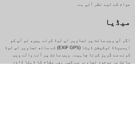
عوام کے لیے نظر آتی ہے۔
میڈیا
اگر آپ ویب سائٹ پر تصاویر اپ لوڈ کرتے ہیں، تو آپ کو
ایمبیڈڈ لوکیشن ڈیٹا (EXIF GPS) کے ساتھ تصاویر اپ لوڈ
کرنے سے گریز کرنا چاہیے۔ ویب سائٹ پر آنے والے ویب
سائٹ پر موجود تصاویر سے کسی بھی مقام کا ڈیٹا ڈاؤن
لوڈ اور نکال سکتے ہیں۔
کوکیز
اگر آپ ہماری سائٹ پر کوئی تبصرہ کرتے ہیں تو آپ اپنا
نام، ای میل پتہ اور ویب سائٹ کوکیز میں محفوظ کرنے کے
لیے آپٹ ان کر سکتے ہیں۔ یہ آپ کی سہولت کے لیے ہیں
تاکہ جب آپ کوئی اور تبصرہ کریں تو آپ کو اپنی تفصیلات
دوبارہ بھرنے کی ضرورت نہ پڑے۔ یہ کوکیز ایک سال تک